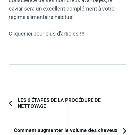
conscience de ses nombreux avantages, le
caviar sera un excellent complément à votre
régime alimentaire habituel.
Cliquer ici
pour plus d’articles !!!
Navigation
LES 6 ÉTAPES DE LA PROCÉDURE DE
NETTOYAGE
Article
d'article
précédent :
Comment augmenter le volume des cheveux