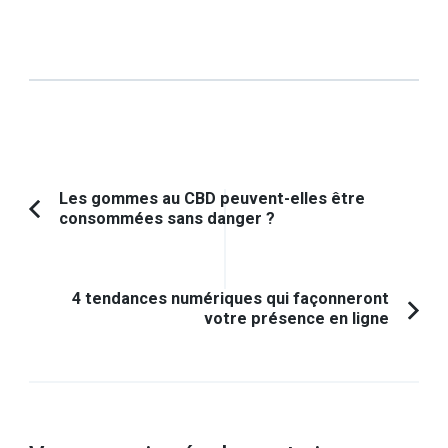
Navigation
Les gommes au CBD peuvent-elles être
consommées sans danger ?
Article
d'article
précédent :
4 tendances numériques qui façonneront
votre présence en ligne