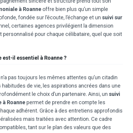
mpagnement sincère et structuré prend tout son
moniale à Roanne
offre bien plus qu’un simple
ofonde, fondée sur l’écoute, l’échange et un
suivi sur
nel, certaines agences privilégient la dimension
rsonnalisé pour chaque célibataire, quel que soit
st-il essentiel à Roanne ?
é n’a pas toujours les mêmes attentes qu’un citadin
s habitudes de vie, les aspirations ancrées dans une
rofondément le choix d’un partenaire. Ainsi, un
suivi
e à Roanne
permet de prendre en compte les
 chaque adhérent. Grâce à des entretiens approfondis
néralisées mais traitées avec attention. Ce cadre
ompatibles, tant sur le plan des valeurs que des