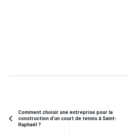
Navigation
Comment choisir une entreprise pour la
construction d’un court de tennis à Saint-
d'article
Article
Raphaël ?
précédent :