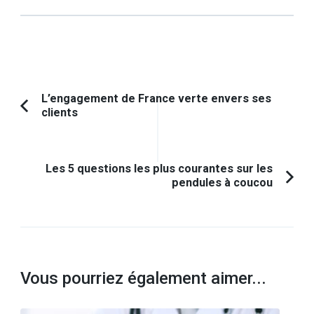
Navigation
L’engagement de France verte envers ses
clients
Article
d'article
précédent :
Les 5 questions les plus courantes sur les
pendules à coucou
Vous pourriez également aimer...