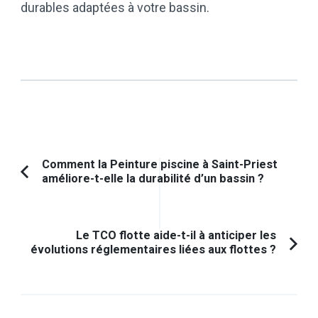
durables adaptées à votre bassin.
Navigation
Comment la Peinture piscine à Saint-Priest
améliore-t-elle la durabilité d’un bassin ?
Article
d'article
précédent :
Le TCO flotte aide-t-il à anticiper les
évolutions réglementaires liées aux flottes ?