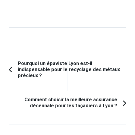
Navigation
Pourquoi un épaviste Lyon est-il
indispensable pour le recyclage des métaux
d'article
Article
précieux ?
précédent :
Comment choisir la meilleure assurance
décennale pour les façadiers à Lyon ?