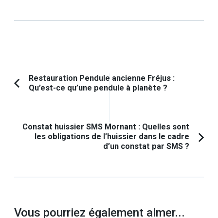
Navigation
Restauration Pendule ancienne Fréjus :
Qu’est-ce qu’une pendule à planète ?
Article
d'article
précédent :
Constat huissier SMS Mornant : Quelles sont
les obligations de l’huissier dans le cadre
d’un constat par SMS ?
Vous pourriez également aimer...