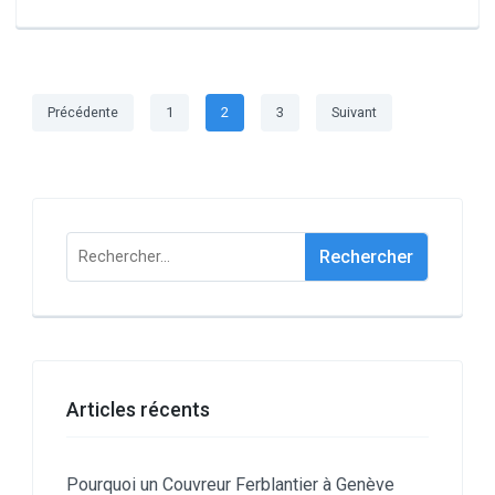
Pagination
Page
Page
Page
Précédente
1
2
3
Suivant
des
publications
Rechercher :
Articles récents
Pourquoi un Couvreur Ferblantier à Genève