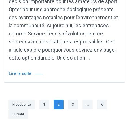
décision importante pour les amateurs de sport.
Opter pour une approche écologique présente
des avantages notables pour l’environnement et
la communauté. Aujourd’hui, les entreprises
comme Service Tennis révolutionnent ce
secteur avec des pratiques responsables. Cet
article explore pourquoi vous devriez envisager
cette option durable. Une solution …
Lire la suite
Pagination
Page
Page
Page
Page
Précédente
1
2
3
…
6
des
Suivant
publications