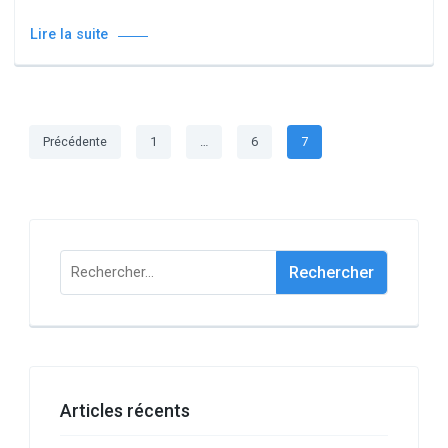
Lire la suite
Pagination
Page
Page
Page
Précédente
1
…
6
7
des
publications
Rechercher :
Articles récents